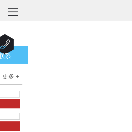


联系
更多 +