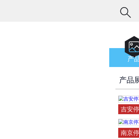

产
产品
吉安
南京