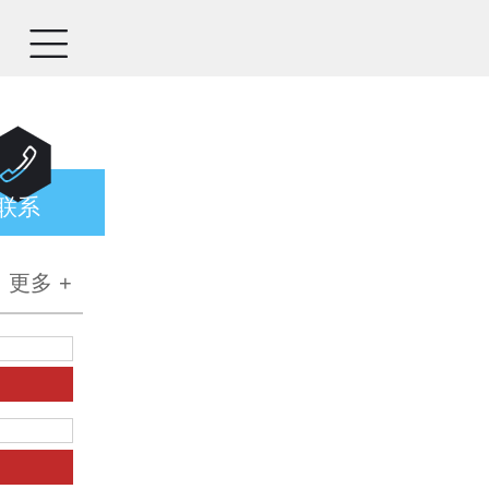


联系
更多 +