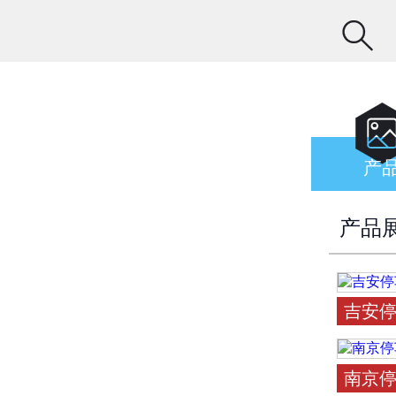

产
产品
吉安
南京